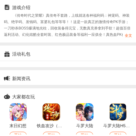
游戏介绍
《传奇时代之荣耀》真传奇不套路，上线就送各种福利码：神宠码、神装
码、绝学码、发钱码、富婆礼包等等等！！这是一款真正的激情传奇PK手游；
一刀秒杀BOSS爆满地光柱，回收装备得元宝，无数真充券拿到手软！超值百倍
返利活动、幻化炫酷全套时装、红色极品装备等福利一应俱全！真热血PK传奇
全文
邀你来战！更多海量福利等你来领！！
活动礼包
新闻资讯
大家都在玩
末日幻想
铁血攻沙（王者服）
斗罗大陆
斗罗大陆H5（新）
开始
开始
开始
开始